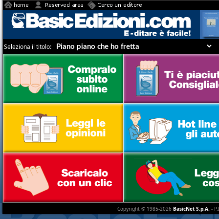
Seleziona il titolo:
Copyright © 1985-2026
BasicNet S.p.A.
- P